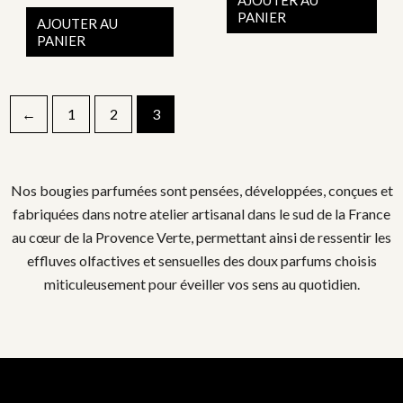
PANIER
options
opti
AJOUTER AU
PANIER
peuvent
peu
être
être
choisies
choi
sur
sur
←
1
2
3
la
la
page
pag
du
du
Nos bougies parfumées sont pensées, développées, conçues et
produit
prod
fabriquées dans notre atelier artisanal dans le sud de la France
au cœur de la Provence Verte, permettant ainsi de ressentir les
effluves olfactives et sensuelles des doux parfums choisis
miticuleusement pour éveiller vos sens au quotidien.