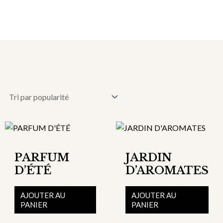
Aller
au
contenu
Ce
Ce
produit
prod
a
a
PARFUM
JARDIN
plusieurs
plus
D’ÉTÉ
D’AROMATES
variations.
vari
Les
Les
AJOUTER AU
AJOUTER AU
PANIER
PANIER
options
opti
peuvent
peu