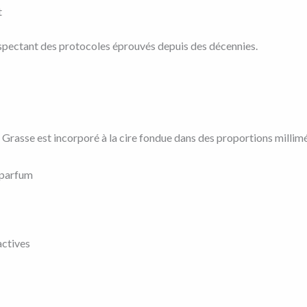
t
espectant des protocoles éprouvés depuis des décennies.
 Grasse est incorporé à la cire fondue dans des proportions milli
/parfum
actives