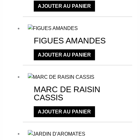
sur
AJOUTER AU PANIER
la
Ce
page
produit
du
a
produit
FIGUES AMANDES
plusieurs
variations.
AJOUTER AU PANIER
Les
Ce
options
produit
peuvent
a
être
MARC DE RAISIN
plusieurs
choisies
CASSIS
variations.
sur
Les
la
AJOUTER AU PANIER
options
page
Ce
peuvent
du
produit
être
produit