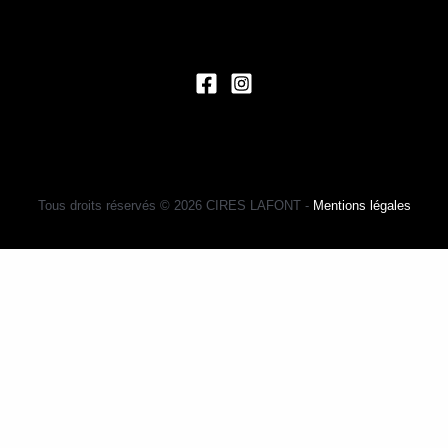
Tous droits réservés © 2026 CIRES LAFONT -
Mentions légales
0
FERMER LE PANIER
Votre panier est vide
0
Découvrez notre boutique pour voir ce qui est disponible