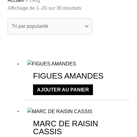
Accueil
»
190g
Affichage de 1–20 sur 36 résultats
Ce
produit
a
FIGUES AMANDES
plusieurs
variations.
AJOUTER AU PANIER
Les
Ce
options
produit
peuvent
a
être
MARC DE RAISIN
plusieurs
choisies
CASSIS
variations.
sur