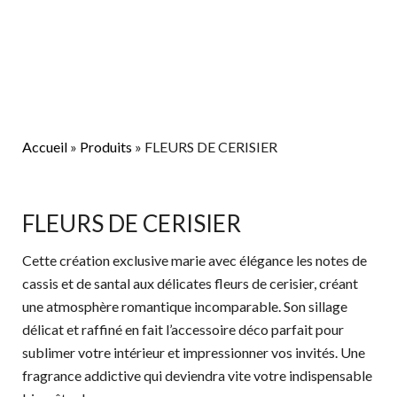
Aller
au
contenu
Accueil
»
Produits
»
FLEURS DE CERISIER
quantité
de
FLEURS
FLEURS DE CERISIER
DE
Cette création exclusive marie avec élégance les notes de
CERISIER
cassis et de santal aux délicates fleurs de cerisier, créant
une atmosphère romantique incomparable. Son sillage
délicat et raffiné en fait l’accessoire déco parfait pour
sublimer votre intérieur et impressionner vos invités. Une
fragrance addictive qui deviendra vite votre indispensable