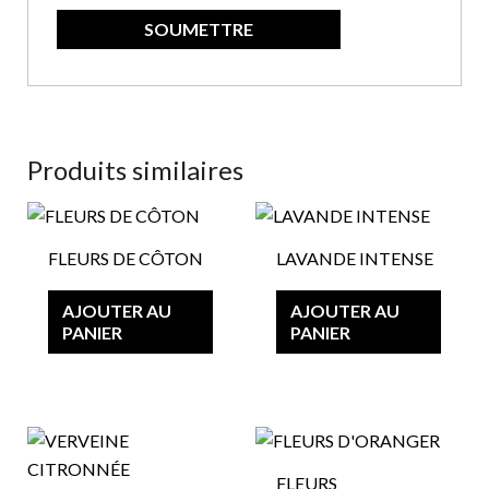
Produits similaires
Ce
Ce
produit
produi
FLEURS DE CÔTON
LAVANDE INTENSE
a
a
plusieurs
plusie
AJOUTER AU
AJOUTER AU
variations.
variat
PANIER
PANIER
Les
Les
options
option
peuvent
peuve
Ce
Ce
être
être
produit
produi
choisies
choisi
FLEURS