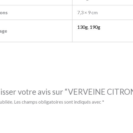
ons
7,3 × 9 cm
130g
,
190g
age
laisser votre avis sur “VERVEINE CITR
ubliée.
Les champs obligatoires sont indiqués avec
*