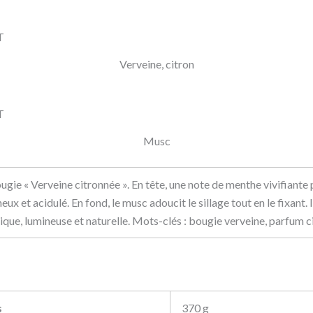
Verveine, citron
Musc
ougie « Verveine citronnée ». En tête, une note de menthe vivifiante
ux et acidulé. En fond, le musc adoucit le sillage tout en le fixant. 
ue, lumineuse et naturelle. Mots-clés : bougie verveine, parfum cit
s
370 g