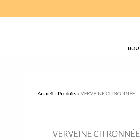
Aller
Total
quantité
au
du
de
contenu
panier:
VERVEINE
CITRONNÉE
BOU
Accueil
»
Produits
»
VERVEINE CITRONNÉE
VERVEINE CITRONNÉE