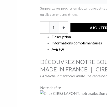
Surprenez vos proches en ajoutant une petite at
ou elles seront très émues.
-
+
AJOUTER
Description
Informations complémentaires
Avis (0)
DÉCOUVREZ NOTRE BOU
MADE IN FRANCE ｜ CIR
La fraîcheur mentholée invite une verveine c
Note de tête