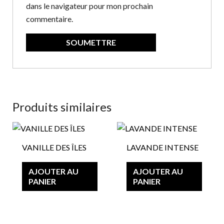
dans le navigateur pour mon prochain
commentaire.
Produits similaires
Ce
Ce
produit
produi
VANILLE DES ÎLES
LAVANDE INTENSE
a
a
plusieurs
plusie
AJOUTER AU
AJOUTER AU
variations.
variat
PANIER
PANIER
Les
Les
options
option
peuvent
peuve