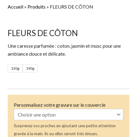
Aller
Accueil
»
Produits
»
FLEURS DE CÔTON
au
quantité
contenu
de
FLEURS
FLEURS DE CÔTON
DE
Une caresse parfumée : coton, jasmin et musc pour une
CÔTON
ambiance douce et délicate.
130g
190g
Personnalisez votre gravure sur le couvercle
Surprenez vos proches en ajoutant une petite attention
gravée à la main. Ils ou elles seront très émues.