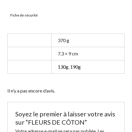
Fiche de sécurité
Poids
370 g
Dimensions
7,3 × 9 cm
Grammage
130g
,
190g
Il n’y a pas encore d’avis.
Soyez le premier à laisser votre avis
sur “FLEURS DE CÔTON”
Votre adresse e-mail ne sera pas publiée.
Les